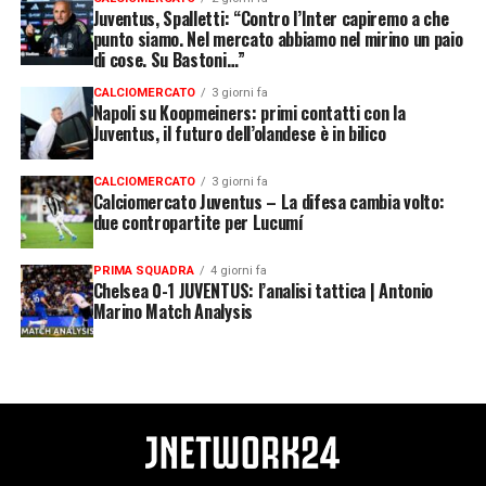
Juventus, Spalletti: “Contro l’Inter capiremo a che
punto siamo. Nel mercato abbiamo nel mirino un paio
di cose. Su Bastoni…”
CALCIOMERCATO
3 giorni fa
Napoli su Koopmeiners: primi contatti con la
Juventus, il futuro dell’olandese è in bilico
CALCIOMERCATO
3 giorni fa
Calciomercato Juventus – La difesa cambia volto:
due contropartite per Lucumí
PRIMA SQUADRA
4 giorni fa
Chelsea 0-1 JUVENTUS: l’analisi tattica | Antonio
Marino Match Analysis