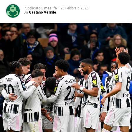
Pubblicato
5 mesi fa
il
25 Febbraio 2026
Da
Gaetano Vernile