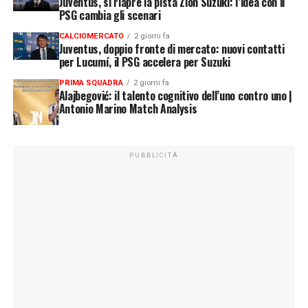
Juventus, si riapre la pista Zion Suzuki: l’idea con il
PSG cambia gli scenari
CALCIOMERCATO
2 giorni fa
Juventus, doppio fronte di mercato: nuovi contatti
per Lucumí, il PSG accelera per Suzuki
PRIMA SQUADRA
2 giorni fa
Alajbegović: il talento cognitivo dell’uno contro uno |
Antonio Marino Match Analysis
PUBBLICITÀ