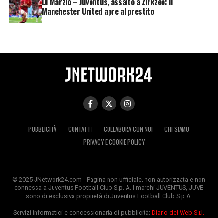
Di Marzio – Juventus, assalto a Zirkzee: il
Manchester United apre al prestito
PUBBLICITÀ
CONTATTI
COLLABORA CON NOI
CHI SIAMO
PRIVACY E COOKIE POLICY
© 2025 JNetwork24.com - Pagina non ufficiale, non autorizzata e non
connessa a Juventus Football Club S.p. A. I marchi JUVENTUS, JUVE
sono di esclusiva proprietà di Juventus Football Club S.p.A.
Servizi informatici e concessionaria di pubblicità:
Diario del Web S.r.l.