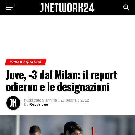
PRIMA SQUADRA
Juve, -3 dal Milan: il report
odierno e le designazioni
Pubblicato
5 anni fa
il
20 Gennaio 2022
Da
Redazione