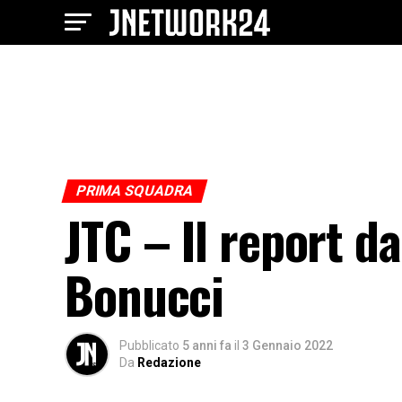
PRIMA SQUADRA
JTC – Il report da
Bonucci
Pubblicato
5 anni fa
il
3 Gennaio 2022
Da
Redazione