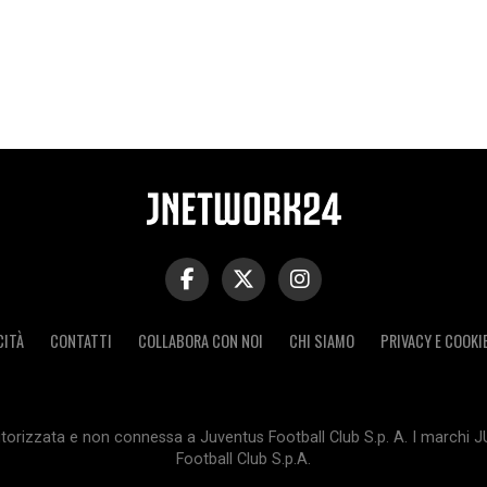
CITÀ
CONTATTI
COLLABORA CON NOI
CHI SIAMO
PRIVACY E COOKI
orizzata e non connessa a Juventus Football Club S.p. A. I marchi 
Football Club S.p.A.