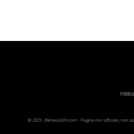
PUBBLI
© 2025 JNetwork24.com - Pagina non ufficiale, non aut