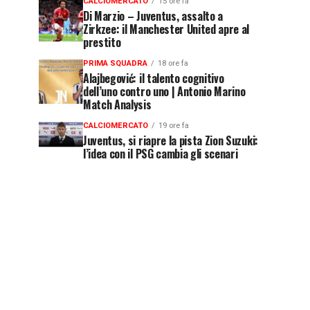
CALCIOMERCATO
15 ore fa
Di Marzio – Juventus, assalto a
Zirkzee: il Manchester United apre al
prestito
PRIMA SQUADRA
18 ore fa
Alajbegović: il talento cognitivo
dell’uno contro uno | Antonio Marino
Match Analysis
CALCIOMERCATO
19 ore fa
Juventus, si riapre la pista Zion Suzuki:
l’idea con il PSG cambia gli scenari