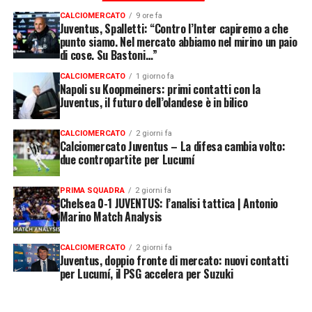
CALCIOMERCATO
9 ore fa
Juventus, Spalletti: “Contro l’Inter capiremo a che
punto siamo. Nel mercato abbiamo nel mirino un paio
di cose. Su Bastoni…”
CALCIOMERCATO
1 giorno fa
Napoli su Koopmeiners: primi contatti con la
Juventus, il futuro dell’olandese è in bilico
CALCIOMERCATO
2 giorni fa
Calciomercato Juventus – La difesa cambia volto:
due contropartite per Lucumí
PRIMA SQUADRA
2 giorni fa
Chelsea 0-1 JUVENTUS: l’analisi tattica | Antonio
Marino Match Analysis
CALCIOMERCATO
2 giorni fa
Juventus, doppio fronte di mercato: nuovi contatti
per Lucumí, il PSG accelera per Suzuki