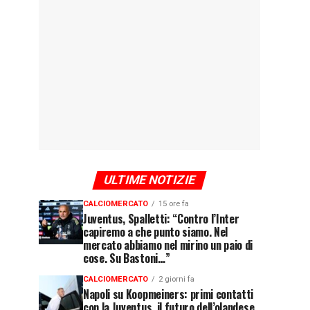
ULTIME NOTIZIE
CALCIOMERCATO
15 ore fa
Juventus, Spalletti: “Contro l’Inter
capiremo a che punto siamo. Nel
mercato abbiamo nel mirino un paio di
cose. Su Bastoni…”
CALCIOMERCATO
2 giorni fa
Napoli su Koopmeiners: primi contatti
con la Juventus, il futuro dell’olandese