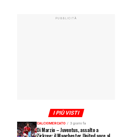
PUBBLICITÀ
I PIÙ VISTI
CALCIOMERCATO
3 giorni fa
Di Marzio – Juventus, assalto a
Zirkzee: il Manchester United apre al