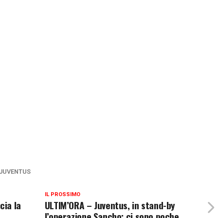
JUVENTUS
IL PROSSIMO
cia la
ULTIM’ORA – Juventus, in stand-by
l’operazione Sancho: ci sono poche