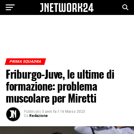
PRIMA SQUADRA
Friburgo-Juve, le ultime di
formazione: problema
muscolare per Miretti
Pubblicato
3 anni fa
il
16 Marzo 2023
Da
Redazione