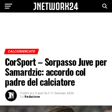
CALCIOMERCATO
CorSport – Sorpasso Juve per
Samardzic: accordo col
padre del calciatore
Pubblicato
3 anni fa
il
11 Gennaio 2024
Da
Redazione