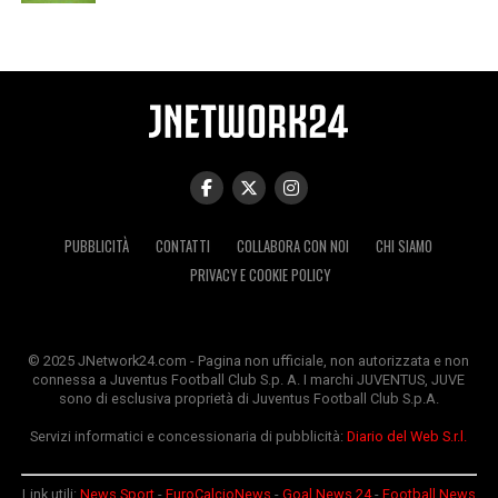
PUBBLICITÀ
CONTATTI
COLLABORA CON NOI
CHI SIAMO
PRIVACY E COOKIE POLICY
© 2025 JNetwork24.com - Pagina non ufficiale, non autorizzata e non
connessa a Juventus Football Club S.p. A. I marchi JUVENTUS, JUVE
sono di esclusiva proprietà di Juventus Football Club S.p.A.
Servizi informatici e concessionaria di pubblicità:
Diario del Web S.r.l.
Link utili:
News Sport
-
EuroCalcioNews
-
Goal News 24
-
Football News