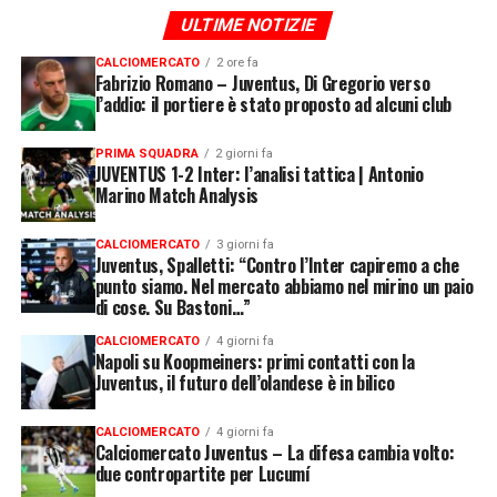
ULTIME NOTIZIE
CALCIOMERCATO
2 ore fa
Fabrizio Romano – Juventus, Di Gregorio verso
l’addio: il portiere è stato proposto ad alcuni club
PRIMA SQUADRA
2 giorni fa
JUVENTUS 1-2 Inter: l’analisi tattica | Antonio
Marino Match Analysis
CALCIOMERCATO
3 giorni fa
Juventus, Spalletti: “Contro l’Inter capiremo a che
punto siamo. Nel mercato abbiamo nel mirino un paio
di cose. Su Bastoni…”
CALCIOMERCATO
4 giorni fa
Napoli su Koopmeiners: primi contatti con la
Juventus, il futuro dell’olandese è in bilico
CALCIOMERCATO
4 giorni fa
Calciomercato Juventus – La difesa cambia volto:
due contropartite per Lucumí