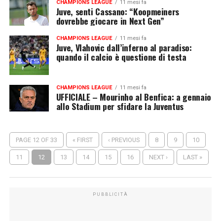
CHAMPIONS LEAGUE
11 mesi fa
Juve, senti Cassano: “Koopmeiners
dovrebbe giocare in Next Gen”
CHAMPIONS LEAGUE
11 mesi fa
Juve, Vlahovic dall’inferno al paradiso:
quando il calcio è questione di testa
CHAMPIONS LEAGUE
11 mesi fa
UFFICIALE – Mourinho al Benfica: a gennaio
allo Stadium per sfidare la Juventus
PAGE 12 OF 33
« FIRST
‹ PREVIOUS
8
9
10
11
12
13
14
15
16
NEXT ›
LAST »
PUBBLICITÀ