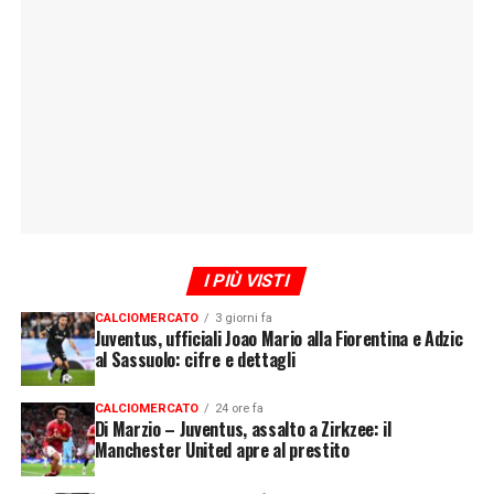
I PIÙ VISTI
CALCIOMERCATO
3 giorni fa
Juventus, ufficiali Joao Mario alla Fiorentina e Adzic
al Sassuolo: cifre e dettagli
CALCIOMERCATO
24 ore fa
Di Marzio – Juventus, assalto a Zirkzee: il
Manchester United apre al prestito