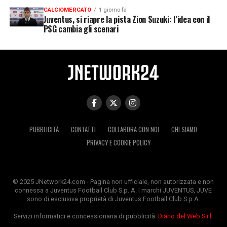
CALCIOMERCATO
1 giorno fa
Juventus, si riapre la pista Zion Suzuki: l’idea con il
PSG cambia gli scenari
PUBBLICITÀ
CONTATTI
COLLABORA CON NOI
CHI SIAMO
PRIVACY E COOKIE POLICY
© 2025 JNetwork24.com - Pagina non ufficiale, non autorizzata e non
connessa a Juventus Football Club S.p. A. I marchi JUVENTUS, JUVE
sono di esclusiva proprietà di Juventus Football Club S.p.A.
Servizi informatici e concessionaria di pubblicità:
Diario del Web S.r.l.