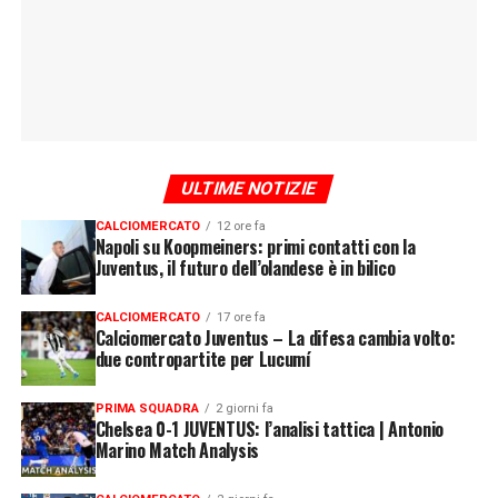
ULTIME NOTIZIE
CALCIOMERCATO
12 ore fa
Napoli su Koopmeiners: primi contatti con la
Juventus, il futuro dell’olandese è in bilico
CALCIOMERCATO
17 ore fa
Calciomercato Juventus – La difesa cambia volto:
due contropartite per Lucumí
PRIMA SQUADRA
2 giorni fa
Chelsea 0-1 JUVENTUS: l’analisi tattica | Antonio
Marino Match Analysis