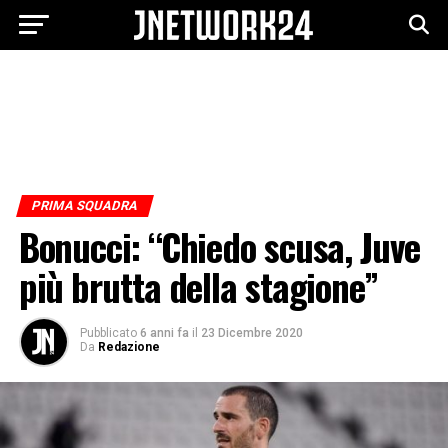
PRIMA SQUADRA
Bonucci: “Chiedo scusa, Juve
più brutta della stagione”
Pubblicato
6 anni fa
il
23 Dicembre 2020
Da
Redazione