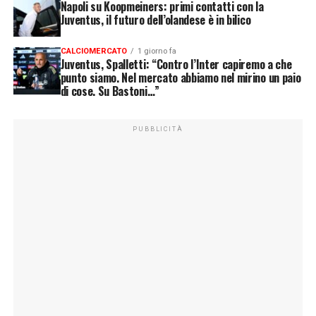
Napoli su Koopmeiners: primi contatti con la
Juventus, il futuro dell’olandese è in bilico
CALCIOMERCATO
1 giorno fa
Juventus, Spalletti: “Contro l’Inter capiremo a che
punto siamo. Nel mercato abbiamo nel mirino un paio
di cose. Su Bastoni…”
PUBBLICITÀ