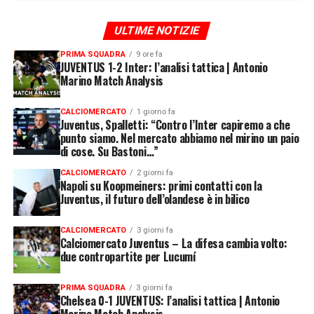
ULTIME NOTIZIE
PRIMA SQUADRA
9 ore fa
JUVENTUS 1-2 Inter: l’analisi tattica | Antonio
Marino Match Analysis
CALCIOMERCATO
1 giorno fa
Juventus, Spalletti: “Contro l’Inter capiremo a che
punto siamo. Nel mercato abbiamo nel mirino un paio
di cose. Su Bastoni…”
CALCIOMERCATO
2 giorni fa
Napoli su Koopmeiners: primi contatti con la
Juventus, il futuro dell’olandese è in bilico
CALCIOMERCATO
3 giorni fa
Calciomercato Juventus – La difesa cambia volto:
due contropartite per Lucumí
PRIMA SQUADRA
3 giorni fa
Chelsea 0-1 JUVENTUS: l’analisi tattica | Antonio
Marino Match Analysis