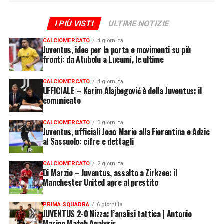
I PIÙ VISTI
ULTIME NOTIZIE
CALCIOMERCATO
4 giorni fa
Juventus, idee per la porta e movimenti su più
fronti: da Atubolu a Lucumí, le ultime
CALCIOMERCATO
4 giorni fa
UFFICIALE – Kerim Alajbegović è della Juventus: il
comunicato
CALCIOMERCATO
3 giorni fa
Juventus, ufficiali Joao Mario alla Fiorentina e Adzic
al Sassuolo: cifre e dettagli
CALCIOMERCATO
2 giorni fa
Di Marzio – Juventus, assalto a Zirkzee: il
Manchester United apre al prestito
PRIMA SQUADRA
6 giorni fa
JUVENTUS 2-0 Nizza: l’analisi tattica | Antonio
Marino Match Analysis