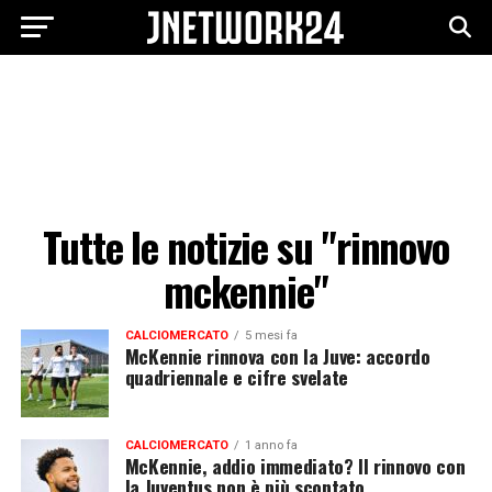
Tutte le notizie su "rinnovo
mckennie"
CALCIOMERCATO
5 mesi fa
McKennie rinnova con la Juve: accordo
quadriennale e cifre svelate
CALCIOMERCATO
1 anno fa
McKennie, addio immediato? Il rinnovo con
la Juventus non è più scontato