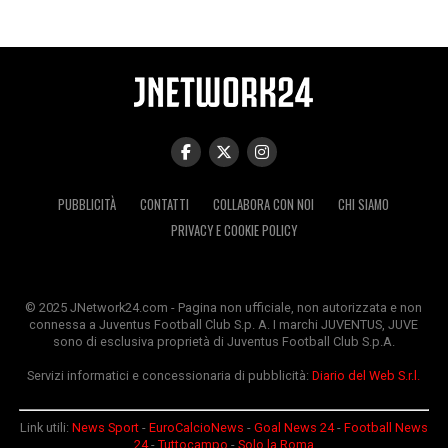
PUBBLICITÀ
CONTATTI
COLLABORA CON NOI
CHI SIAMO
PRIVACY E COOKIE POLICY
© 2025 JNetwork24.com - Pagina non ufficiale, non autorizzata e non
connessa a Juventus Football Club S.p. A. I marchi JUVENTUS, JUVE
sono di esclusiva proprietà di Juventus Football Club S.p.A.
Servizi informatici e concessionaria di pubblicità:
Diario del Web S.r.l.
Link utili:
News Sport
-
EuroCalcioNews
-
Goal News 24
-
Football News
24
-
Tuttocampo
-
Solo la Roma