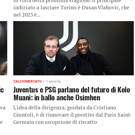
in vista della prossima stagione. Il principale
indiziato a lasciare Torino è Dusan Vlahovic, che
nel 2025 è...
CALCIOMERCATO
1 anno fa
ic
Juventus e PSG parlano del futuro di Kolo
Muani: in ballo anche Osimhen
iva
L'idea della dirigenza, guidata da Cristiano
Giuntoli, è di rinnovare il prestito dal Paris Saint-
he
Germain con un'opzione di riscatto