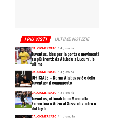
I PIÙ VISTI
ULTIME NOTIZIE
CALCIOMERCATO
4 giorni fa
Juventus, idee per la porta e movimenti
su più fronti: da Atubolu a Lucumí, le
ultime
CALCIOMERCATO
4 giorni fa
UFFICIALE – Kerim Alajbegović è della
Juventus: il comunicato
CALCIOMERCATO
3 giorni fa
Juventus, ufficiali Joao Mario alla
Fiorentina e Adzic al Sassuolo: cifre e
dettagli
CALCIOMERCATO
1 giorno fa