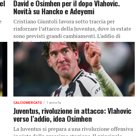
el
David e Osimhen per il dopo Vlahovic.
Novità su Hancko e Adeyemi
e
Cristiano Giuntoli lavora sotto traccia per
rinforzare l’attacco della Juventus, dove in estate
sono previsti grandi cambiamenti. L’addio di
Vlahovic e Milik sembra ormai scritto, mentre...
CALCIOMERCATO
1 anno fa
Juventus, rivoluzione in attacco: Vlahovic
verso l’addio, idea Osimhen
La Juventus si prepara a una rivoluzione offensiva