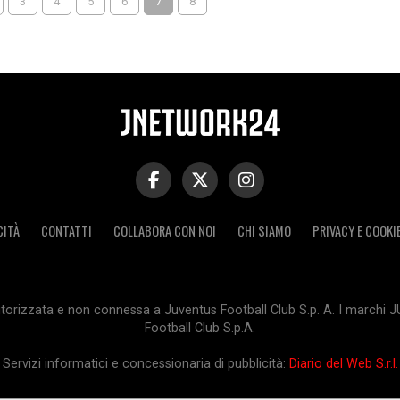
3
4
5
6
7
8
CITÀ
CONTATTI
COLLABORA CON NOI
CHI SIAMO
PRIVACY E COOKI
orizzata e non connessa a Juventus Football Club S.p. A. I marchi 
Football Club S.p.A.
Servizi informatici e concessionaria di pubblicità:
Diario del Web S.r.l.