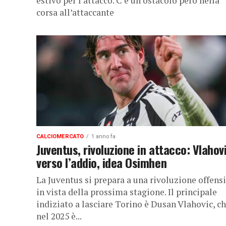
estivo per l’attacco. C’è un ostacolo però nella
corsa all’attaccante
CALCIOMERCATO
1 anno fa
Juventus, rivoluzione in attacco: Vlahov
verso l’addio, idea Osimhen
La Juventus si prepara a una rivoluzione offens
in vista della prossima stagione. Il principale
indiziato a lasciare Torino è Dusan Vlahovic, c
nel 2025 è...