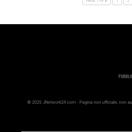
PAGE 7 OF 8
1
2
PUBBLI
© 2025 JNetwork24.com - Pagina non ufficiale, non aut