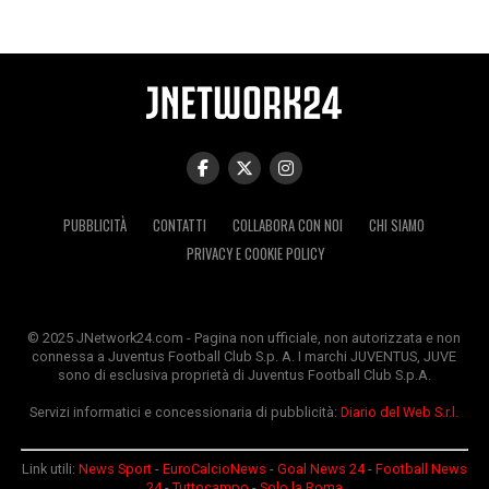
PUBBLICITÀ
CONTATTI
COLLABORA CON NOI
CHI SIAMO
PRIVACY E COOKIE POLICY
© 2025 JNetwork24.com - Pagina non ufficiale, non autorizzata e non
connessa a Juventus Football Club S.p. A. I marchi JUVENTUS, JUVE
sono di esclusiva proprietà di Juventus Football Club S.p.A.
Servizi informatici e concessionaria di pubblicità:
Diario del Web S.r.l.
Link utili:
News Sport
-
EuroCalcioNews
-
Goal News 24
-
Football News
24
-
Tuttocampo
-
Solo la Roma