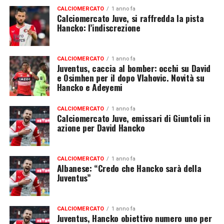
CALCIOMERCATO
1 anno fa
Calciomercato Juve, si raffredda la pista
Hancko: l’indiscrezione
CALCIOMERCATO
1 anno fa
Juventus, caccia al bomber: occhi su David
e Osimhen per il dopo Vlahovic. Novità su
Hancko e Adeyemi
CALCIOMERCATO
1 anno fa
Calciomercato Juve, emissari di Giuntoli in
azione per David Hancko
CALCIOMERCATO
1 anno fa
Albanese: “Credo che Hancko sarà della
Juventus”
CALCIOMERCATO
1 anno fa
Juventus, Hancko obiettivo numero uno per