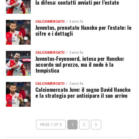
la difesa: contatti avviati per l’estate
CALCIOMERCATO
2 anni fa
Juventus, prenotato Hancko per l’estate: le
cifre e i dettagli
CALCIOMERCATO
2 anni fa
Juventus-Feyenoord, intesa per Hancko:
accordo sul prezzo, ma il nodo è la
tempistica
CALCIOMERCATO
2 anni fa
Calciomercato Juve: il sogno David Hancko
e la strategia per anticipare il suo arrivo
PAGE 1 OF 3
1
2
3