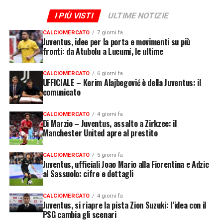
I PIÙ VISTI
ULTIME NOTIZIE
CALCIOMERCATO
7 giorni fa
Juventus, idee per la porta e movimenti su più
fronti: da Atubolu a Lucumí, le ultime
CALCIOMERCATO
6 giorni fa
UFFICIALE – Kerim Alajbegović è della Juventus: il
comunicato
CALCIOMERCATO
4 giorni fa
Di Marzio – Juventus, assalto a Zirkzee: il
Manchester United apre al prestito
CALCIOMERCATO
5 giorni fa
Juventus, ufficiali Joao Mario alla Fiorentina e Adzic
al Sassuolo: cifre e dettagli
CALCIOMERCATO
4 giorni fa
Juventus, si riapre la pista Zion Suzuki: l’idea con il
PSG cambia gli scenari