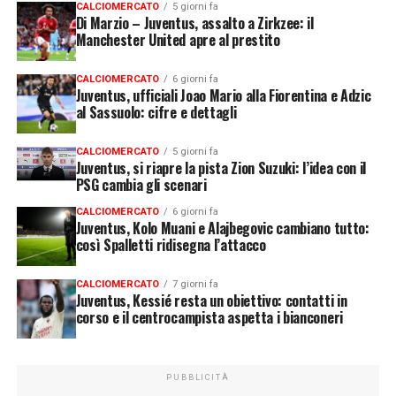
CALCIOMERCATO
5 giorni fa
Di Marzio – Juventus, assalto a Zirkzee: il
Manchester United apre al prestito
CALCIOMERCATO
6 giorni fa
Juventus, ufficiali Joao Mario alla Fiorentina e Adzic
al Sassuolo: cifre e dettagli
CALCIOMERCATO
5 giorni fa
Juventus, si riapre la pista Zion Suzuki: l’idea con il
PSG cambia gli scenari
CALCIOMERCATO
6 giorni fa
Juventus, Kolo Muani e Alajbegovic cambiano tutto:
così Spalletti ridisegna l’attacco
CALCIOMERCATO
7 giorni fa
Juventus, Kessié resta un obiettivo: contatti in
corso e il centrocampista aspetta i bianconeri
PUBBLICITÀ