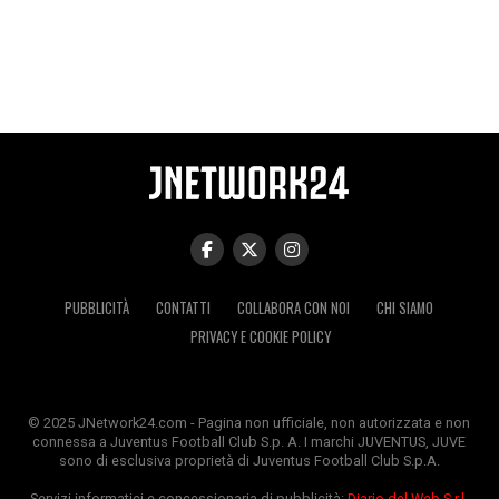
PUBBLICITÀ
CONTATTI
COLLABORA CON NOI
CHI SIAMO
PRIVACY E COOKIE POLICY
© 2025 JNetwork24.com - Pagina non ufficiale, non autorizzata e non
connessa a Juventus Football Club S.p. A. I marchi JUVENTUS, JUVE
sono di esclusiva proprietà di Juventus Football Club S.p.A.
Servizi informatici e concessionaria di pubblicità:
Diario del Web S.r.l.