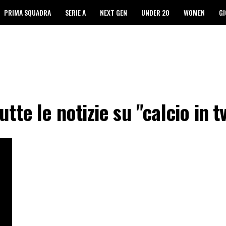
PRIMA SQUADRA
SERIE A
NEXT GEN
UNDER 20
WOMEN
GI
utte le notizie su "calcio in t