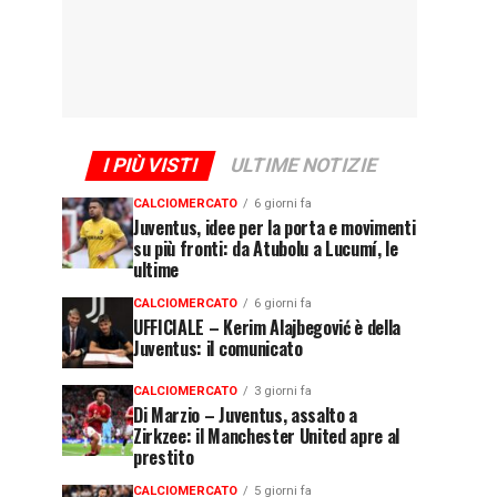
I PIÙ VISTI
ULTIME NOTIZIE
CALCIOMERCATO
6 giorni fa
Juventus, idee per la porta e movimenti
su più fronti: da Atubolu a Lucumí, le
ultime
CALCIOMERCATO
6 giorni fa
UFFICIALE – Kerim Alajbegović è della
Juventus: il comunicato
CALCIOMERCATO
3 giorni fa
Di Marzio – Juventus, assalto a
Zirkzee: il Manchester United apre al
prestito
CALCIOMERCATO
5 giorni fa